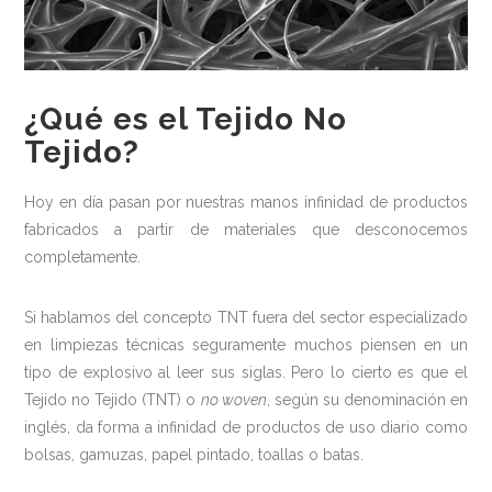
Medio ambiente
Recomendaciones
¿Qué es el Tejido No
Centros Deportivos
Tejido?
Centros sanitarios
Escuelas
Hoy en día pasan por nuestras manos infinidad de productos
fabricados a partir de materiales que desconocemos
Industria Alimentaria
completamente.
Oficinas
Si hablamos del concepto TNT fuera del sector especializado
Residencias
en limpiezas técnicas seguramente muchos piensen en un
Newsletter
tipo de explosivo al leer sus siglas. Pero lo cierto es que el
Tejido no Tejido (TNT) o
no woven
, según su denominación en
Contacto
inglés, da forma a infinidad de productos de uso diario como
bolsas, gamuzas, papel pintado, toallas o batas.