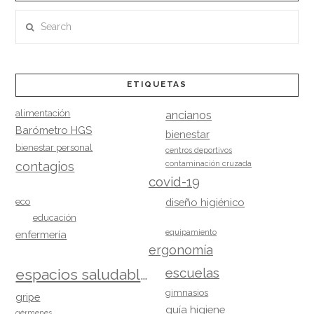
Search
ETIQUETAS
alimentación
ancianos
Barómetro HGS
bienestar
bienestar personal
centros deportivos
contagios
contaminación cruzada
covid-19
eco
diseño higiénico
educación
equipamiento
enfermería
ergonomía
escuelas
espacios saludables
gimnasios
gripe
guía higiene
gérmenes