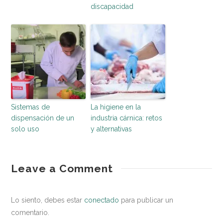
discapacidad
Sistemas de
La higiene en la
dispensación de un
industria cárnica: retos
solo uso
y alternativas
entorno
¿Qué
Leave a Comment
saludable
es
el
Lo siento, debes estar
conectado
para publicar un
Tejido
comentario.