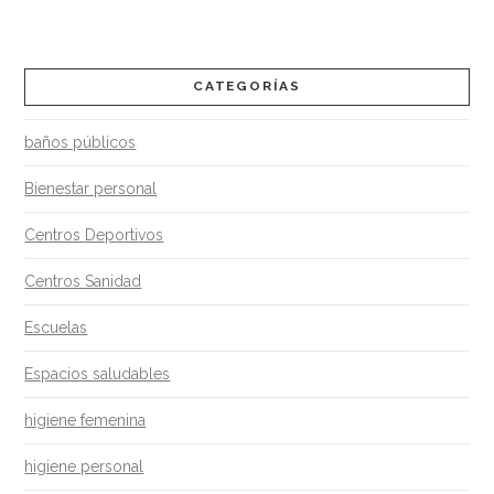
No
Tejido?
03.31.2016
CATEGORÍAS
baños públicos
Bienestar personal
Centros Deportivos
Centros Sanidad
Escuelas
Espacios saludables
higiene femenina
higiene personal