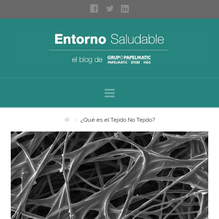
Navigation
Inicio
¿Qué es el Tejido No Tejido?
Sobre nosotros
Categorías
Espacios saludables
Bienestar personal
Higiene profesional