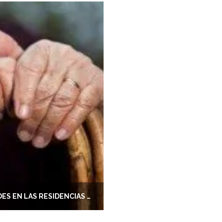
PREVENIR EL FRÍO Y LAS ENFERMEDADES EN LAS RESIDENCIAS PARA MAYORES