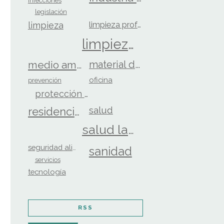
infecciones
legislación
limpieza
limpieza profesional
limpieza y desinfección
material de limpieza
medio ambiente
oficina
prevención
protección personal
salud
residencias
salud laboral
seguridad alimentaria
sanidad
servicios
tecnología
RSS