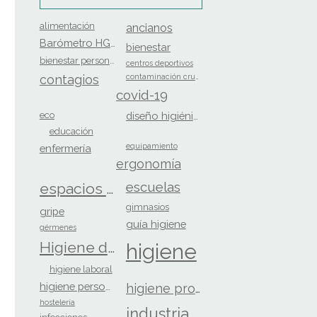
alimentación
ancianos
Barómetro HGS
bienestar
bienestar personal
centros deportivos
contagios
contaminación cruzada
covid-19
eco
diseño higiénico
educación
equipamiento
enfermería
ergonomía
escuelas
espacios saludables
gimnasios
gripe
guía higiene
gérmenes
Higiene de Manos
higiene
higiene laboral
higiene personal
higiene profesional
hostelería
industria alimentaria