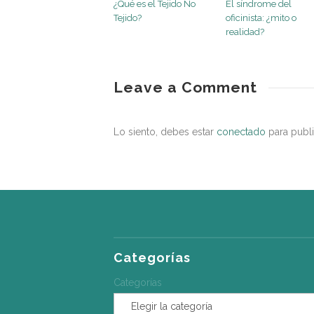
¿Qué es el Tejido No
El síndrome del
Tejido?
oficinista: ¿mito o
realidad?
entorno
saludable
Nuevas
Leave a Comment
tecnologías
para
Lo siento, debes estar
conectado
para publi
la
integración
sociolaboral
de
las
personas
con
discapacidad
04.22.2016
Categorías
Categorías