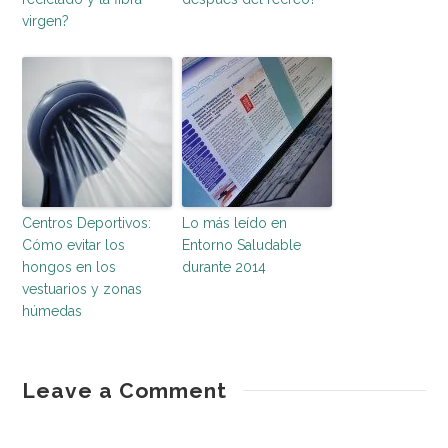
virgen?
Centros Deportivos:
Lo más leído en
Cómo evitar los
Entorno Saludable
hongos en los
durante 2014
vestuarios y zonas
húmedas
entorno
¿Qué
Leave a Comment
saludable
químicos
utilizo