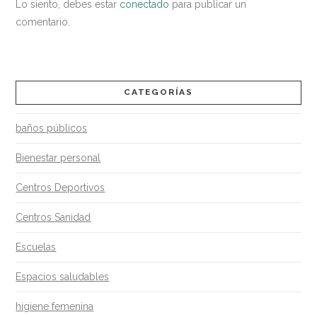
Lo siento, debes estar
conectado
para publicar un
para
comentario.
la
limpieza
y
CATEGORÍAS
desinfección
baños públicos
de
los
Bienestar personal
centros
Centros Deportivos
sociosanitarios?
Centros Sanidad
04.24.2018
Escuelas
Espacios saludables
higiene femenina