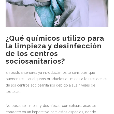
Medio ambiente
Recomendaciones
Centros Deportivos
Centros sanitarios
¿Qué químicos utilizo para
la limpieza y desinfección
Escuelas
de los centros
Industria Alimentaria
sociosanitarios?
Oficinas
En posts anteriores ya introducíamos lo sensibles que
Residencias
pueden resultar algunos productos químicos a los residentes
Newsletter
de los centros sociosanitarios debido a sus niveles de
toxicidad.
Contacto
No obstante, limpiar y desinfectar con exhaustividad se
convierte en un imperativo para estos espacios, donde