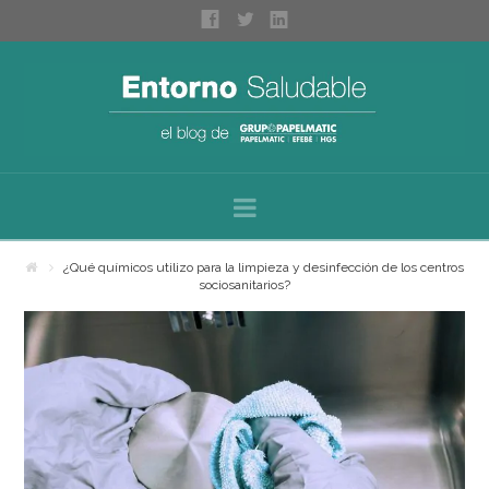
Navigation
Inicio
¿Qué químicos utilizo para la limpieza y desinfección de los centros
sociosanitarios?
Sobre nosotros
Categorías
Espacios saludables
Bienestar personal
Higiene profesional