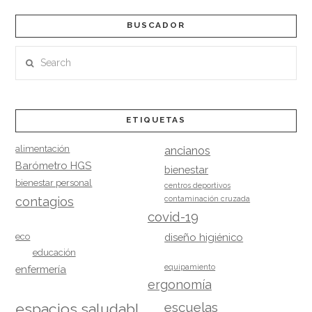
BUSCADOR
Search
ETIQUETAS
alimentación
ancianos
Barómetro HGS
bienestar
bienestar personal
centros deportivos
contagios
contaminación cruzada
covid-19
eco
diseño higiénico
educación
equipamiento
enfermería
ergonomía
escuelas
espacios saludables