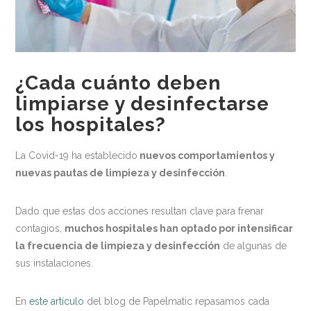
Medio ambiente
Recomendaciones
Centros Deportivos
¿Cada cuánto deben
Centros sanitarios
limpiarse y desinfectarse
los hospitales?
Escuelas
Industria Alimentaria
La Covid-19 ha establecido
nuevos comportamientos y
nuevas pautas de limpieza y desinfección
.
Oficinas
Residencias
Dado que estas dos acciones resultan clave para frenar
Newsletter
contagios,
muchos hospitales han optado por intensificar
la frecuencia de limpieza y desinfección
de algunas de
Contacto
sus instalaciones.
En
este artículo
del blog de Papelmatic repasamos cada