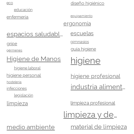
eco
diseño higiénico
educación
equipamiento
enfermería
ergonomía
escuelas
espacios saludables
gimnasios
gripe
guía higiene
gérmenes
Higiene de Manos
higiene
higiene laboral
higiene personal
higiene profesional
hostelería
industria alimentaria
infecciones
legislación
limpieza
limpieza profesional
limpieza y desinfección
material de limpieza
medio ambiente