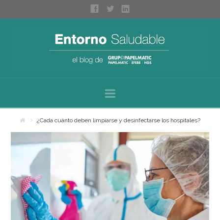
Navigation
Inicio
¿Cada cuánto deben limpiarse y desinfectarse los hospitales?
Sobre nosotros
Categorías
Espacios saludables
Bienestar personal
Higiene profesional