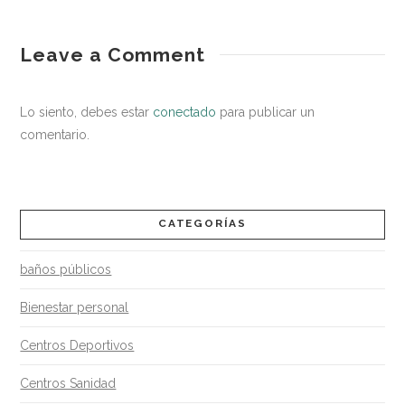
entorno
¿Cada
Leave a Comment
saludable
cuánto
deben
Lo siento, debes estar
conectado
para publicar un
limpiarse
comentario.
y
desinfectarse
los
CATEGORÍAS
hospitales?
baños públicos
06.08.2020
Bienestar personal
Centros Deportivos
Centros Sanidad