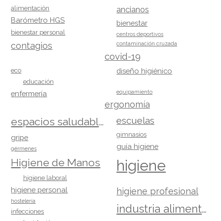
alimentación
ancianos
Barómetro HGS
bienestar
bienestar personal
centros deportivos
contagios
contaminación cruzada
covid-19
eco
diseño higiénico
educación
equipamiento
enfermería
ergonomía
escuelas
espacios saludables
gimnasios
gripe
guía higiene
gérmenes
Higiene de Manos
higiene
higiene laboral
higiene personal
higiene profesional
hostelería
industria alimentaria
infecciones