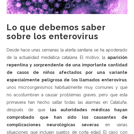
Medio ambiente
Recomendaciones
Lo que debemos saber
Centros Deportivos
sobre los enterovirus
Centros sanitarios
Desde hace unas semanas la alerta sanitaria se ha apoderado
Escuelas
de la actualidad mediática catalana. El motivo; la
aparición
Industria Alimentaria
repentina y sorprendente de una importante cantidad
de casos de niños afectados por una variante
Oficinas
especialmente peligrosa de los llamados enterovirus
,
Residencias
unos microorganismos habitualmente muy comunes y que
no acostumbran a causar problemas graves, pero que esta
Newsletter
primavera han hecho saltar todas las alarmas en Cataluña,
Contacto
después de que
las autoridades médicas hayan
comprobado que han sido los causantes de
complicaciones neurológicas severas
en varias
situaciones que incluían sujetos de corta edad. El caso con