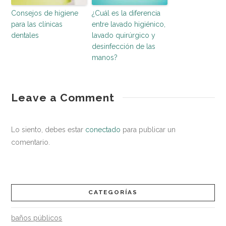
Consejos de higiene
¿Cuál es la diferencia
para las clínicas
entre lavado higiénico,
dentales
lavado quirúrgico y
desinfección de las
manos?
entorno
Lo
Leave a Comment
saludable
que
debemos
Lo siento, debes estar
conectado
para publicar un
saber
comentario.
sobre
los
enterovirus
CATEGORÍAS
05.25.2016
baños públicos