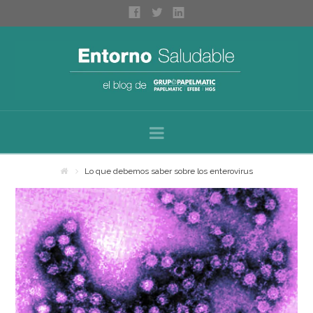
Navigation
Inicio
Lo que debemos saber sobre los enterovirus
Sobre nosotros
Categorías
Espacios saludables
Bienestar personal
Higiene profesional