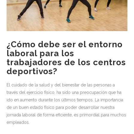
Medio ambiente
Recomendaciones
Centros Deportivos
Centros sanitarios
¿Cómo debe ser el entorno
laboral para los
Escuelas
trabajadores de los centros
Industria Alimentaria
deportivos?
Oficinas
El cuidado de la salud y del bienestar de las personas a
Residencias
través del ejercicio físico, ha sido una preocupación que ha
Newsletter
ido en aumento durante los últimos tiempos. La importancia
de un buen estado físico para poder desarrollar nuestra
Contacto
jornada laboral de forma eficiente, es primordial para muchos
empleados.