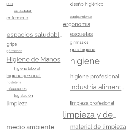
eco
diseño higiénico
educación
equipamiento
enfermería
ergonomía
escuelas
espacios saludables
gimnasios
gripe
guía higiene
gérmenes
Higiene de Manos
higiene
higiene laboral
higiene personal
higiene profesional
hostelería
industria alimentaria
infecciones
legislación
limpieza
limpieza profesional
limpieza y desinfección
material de limpieza
medio ambiente