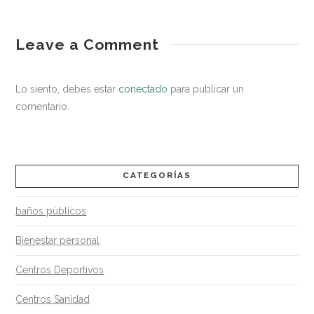
entorno
¿Cómo
Leave a Comment
saludable
debe
ser
Lo siento, debes estar
conectado
para publicar un
el
comentario.
entorno
laboral
para
CATEGORÍAS
los
baños públicos
trabajadores
de
Bienestar personal
los
Centros Deportivos
centros
Centros Sanidad
deportivos?