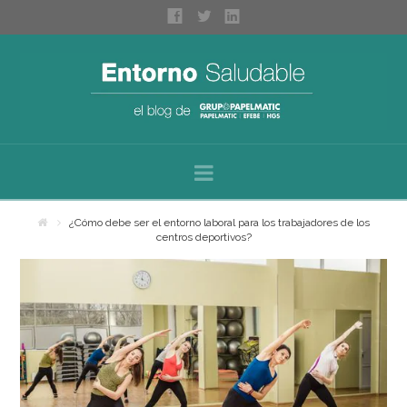
Navigation
Inicio
¿Cómo debe ser el entorno laboral para los trabajadores de los
centros deportivos?
Sobre nosotros
Categorías
Espacios saludables
Bienestar personal
Higiene profesional