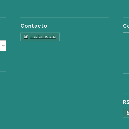
Contacto
C
ir al formulario
R