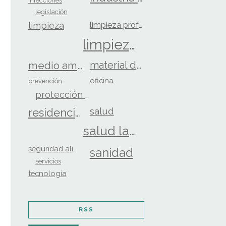
infecciones
legislación
limpieza
limpieza profesional
limpieza y desinfección
material de limpieza
medio ambiente
oficina
prevención
protección personal
salud
residencias
salud laboral
seguridad alimentaria
sanidad
servicios
tecnología
RSS