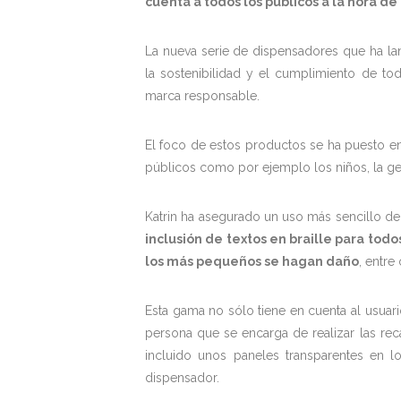
cuenta a todos los públicos a la hora de
La nueva serie de dispensadores que ha la
la sostenibilidad y el cumplimiento de to
marca responsable.
El foco de estos productos se ha puesto en 
públicos como por ejemplo los niños, la gen
Katrin ha asegurado un uso más sencillo d
inclusión de textos en braille para to
los más pequeños se hagan daño
, entre 
Esta gama no sólo tiene en cuenta al usuar
persona que se encarga de realizar las rec
incluido unos paneles transparentes en l
dispensador.