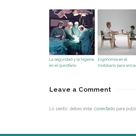
La seguridad y la higiene
Ergonomía en el
en el quirófano
mobiliario para anci
entorno
saludable
Katrin
Leave a Comment
y
su
Lo siento, debes estar
conectado
para publi
filosofía
inclusive.
Por
un