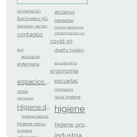
alimentación
ancianos
Barómetro HGS
bienestar
bienestar personal
centros deportivos
contagios
contaminación cruzada
covid-19
eco
diseño higiénico
educación
equipamiento
enfermería
ergonomía
escuelas
espacios saludables
gimnasios
gripe
guía higiene
gérmenes
Higiene de Manos
higiene
higiene laboral
higiene personal
higiene profesional
hostelería
industria alimentaria