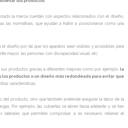
 diseñar sus productos
.
nzado la marca cuentan con aspectos relacionados con el diseño,
das las normativas, que ayudan a Katrin a posicionarse como una
el diseño por tal que los aparatos sean visibles y accesibles para
te mayor, las personas con discapacidad visual, etc.
e sus productos gracias a diferentes mejoras como por ejemplo,
la
dos los productos o un diseño más redondeado para evitar que
otras características.
io del producto, sino que también pretende asegurar la labor de la
argas. Por ejemplo, las cubiertas se abren hacia adelante y se han
os laterales que permiten comprobar si es necesario rellenar el