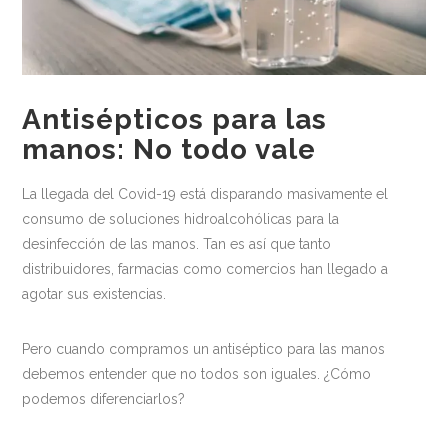
Medio ambiente
Recomendaciones
Centros Deportivos
Antisépticos para las
Centros sanitarios
manos: No todo vale
Escuelas
La llegada del Covid-19 está disparando masivamente el
Industria Alimentaria
consumo de soluciones hidroalcohólicas para la
desinfección de las manos. Tan es así que tanto
Oficinas
distribuidores, farmacias como comercios han llegado a
Residencias
agotar sus existencias.
Newsletter
Pero cuando compramos un antiséptico para las manos
Contacto
debemos entender que no todos son iguales. ¿Cómo
podemos diferenciarlos?