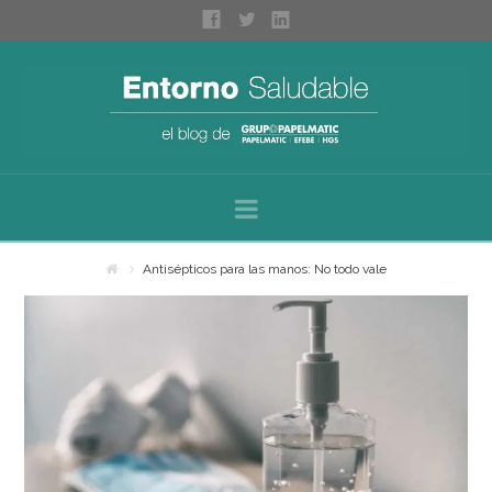
Navigation
Inicio
Antisépticos para las manos: No todo vale
Sobre nosotros
Categorías
Espacios saludables
Bienestar personal
Higiene profesional