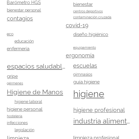
Barómetro HGS
bienestar
bienestar personal
centros deportivos
contagios
contaminación cruzada
covid-19
eco
diseño higiénico
educación
equipamiento
enfermería
ergonomía
escuelas
espacios saludables
gimnasios
gripe
guía higiene
gérmenes
Higiene de Manos
higiene
higiene laboral
higiene personal
higiene profesional
hostelería
industria alimentaria
infecciones
legislación
limpieza
limpieza profesional