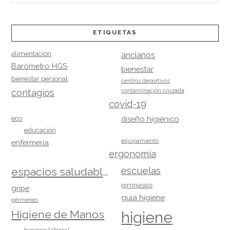
ETIQUETAS
alimentación
ancianos
Barómetro HGS
bienestar
bienestar personal
centros deportivos
contagios
contaminación cruzada
covid-19
eco
diseño higiénico
educación
equipamiento
enfermería
ergonomía
escuelas
espacios saludables
gimnasios
gripe
guía higiene
gérmenes
Higiene de Manos
higiene