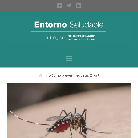
Navigation
Inicio
¿Cómo prevenir el virus Zika?
Sobre nosotros
Categorías
Espacios saludables
Bienestar personal
Higiene profesional