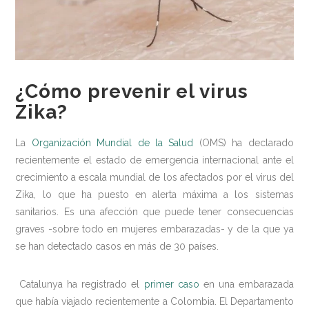
Medio ambiente
Recomendaciones
Centros Deportivos
¿Cómo prevenir el virus
Centros sanitarios
Zika?
Escuelas
La
Organización Mundial de la Salud
(OMS) ha declarado
Industria Alimentaria
recientemente el estado de emergencia internacional ante el
Oficinas
crecimiento a escala mundial de los afectados por el virus del
Zika, lo que ha puesto en alerta máxima a los sistemas
Residencias
sanitarios. Es una afección que puede tener consecuencias
Newsletter
graves -sobre todo en mujeres embarazadas- y de la que ya
se han detectado casos en más de 30 países.
Contacto
Catalunya ha registrado el
primer caso
en una embarazada
que había viajado recientemente a Colombia. El Departamento