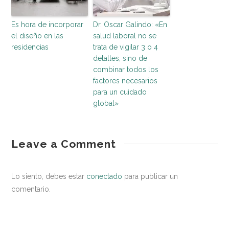
Es hora de incorporar
Dr. Oscar Galindo: «En
el diseño en las
salud laboral no se
residencias
trata de vigilar 3 o 4
detalles, sino de
combinar todos los
factores necesarios
para un cuidado
global»
entorno
¿Cómo
Leave a Comment
saludable
prevenir
el
Lo siento, debes estar
conectado
para publicar un
virus
comentario.
Zika?
02.08.2016