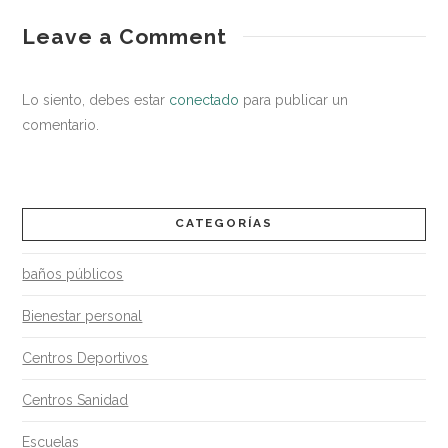
entorno
Infografía:
Leave a Comment
saludable
¿Cómo
prevenir
Lo siento, debes estar
conectado
para publicar un
contagios
comentario.
víricos?
03.06.2020
CATEGORÍAS
baños públicos
Bienestar personal
Centros Deportivos
Centros Sanidad
Escuelas