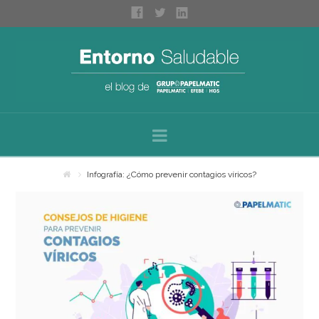
Navigation
Inicio
Infografía: ¿Cómo prevenir contagios víricos?
Sobre nosotros
Categorías
Espacios saludables
Bienestar personal
Higiene profesional