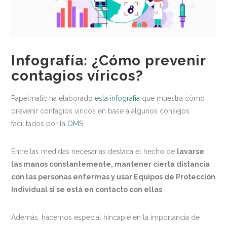
Medio ambiente
Recomendaciones
Centros Deportivos
Infografía: ¿Cómo prevenir
Centros sanitarios
contagios víricos?
Escuelas
Papelmatic ha elaborado
esta infografía
que muestra cómo
Industria Alimentaria
prevenir contagios víricos en base a algunos consejos
facilitados por la
OMS
.
Oficinas
Residencias
Entre las medidas necesarias destaca el hecho de
lavarse
las manos constantemente, mantener cierta distancia
Newsletter
con las personas enfermas y usar Equipos de Protección
Contacto
Individual si se está en contacto con ellas
.
Además, hacemos especial hincapié en la importancia de