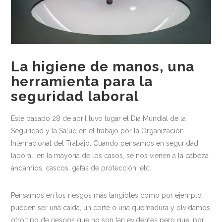
Medio ambiente
Recomendaciones
Centros Deportivos
La higiene de manos, una
Centros sanitarios
herramienta para la
Escuelas
seguridad laboral
Industria Alimentaria
Este pasado 28 de abril tuvo lugar el Día Mundial de la
Oficinas
Seguridad y la Salud en el trabajo por la Organización
Internacional del Trabajo. Cuando pensamos en seguridad
Residencias
laboral, en la mayoría de los casos, se nos vienen a la cabeza
Newsletter
andamios, cascos, gafas de protección, etc.
Contacto
Pensamos en los riesgos más tangibles como por ejemplo
pueden ser una caída, un corte o una quemadura y olvidamos
otro tipo de riesgos que no son tan evidentes pero que, por