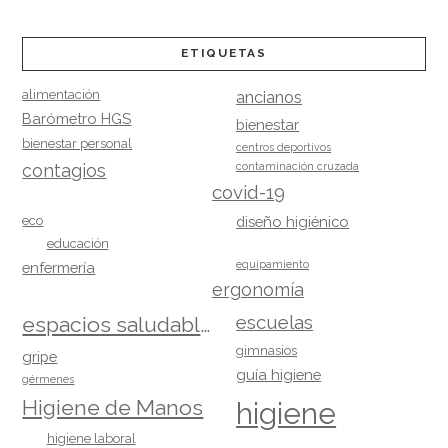
ETIQUETAS
alimentación
ancianos
Barómetro HGS
bienestar
bienestar personal
centros deportivos
contagios
contaminación cruzada
covid-19
eco
diseño higiénico
educación
equipamiento
enfermería
ergonomía
escuelas
espacios saludables
gimnasios
gripe
guía higiene
gérmenes
Higiene de Manos
higiene
higiene laboral