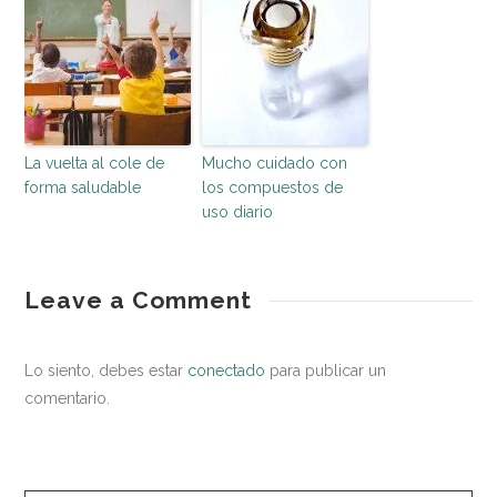
La vuelta al cole de
Mucho cuidado con
forma saludable
los compuestos de
uso diario
entorno
La
Leave a Comment
saludable
higiene
de
Lo siento, debes estar
conectado
para publicar un
manos,
comentario.
una
herramienta