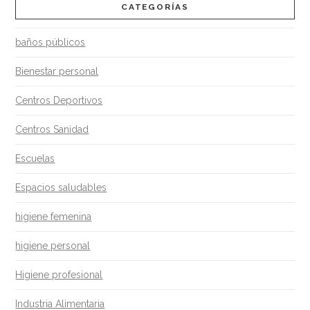
para
CATEGORÍAS
la
baños públicos
seguridad
laboral
Bienestar personal
05.03.2017
Centros Deportivos
Centros Sanidad
Escuelas
Espacios saludables
higiene femenina
higiene personal
Higiene profesional
Industria Alimentaria