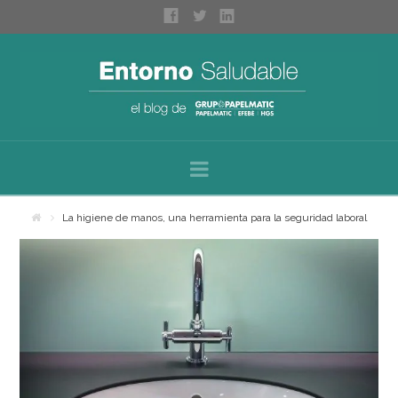
Navigation
Inicio
La higiene de manos, una herramienta para la seguridad laboral
Sobre nosotros
Categorías
Espacios saludables
Bienestar personal
Higiene profesional