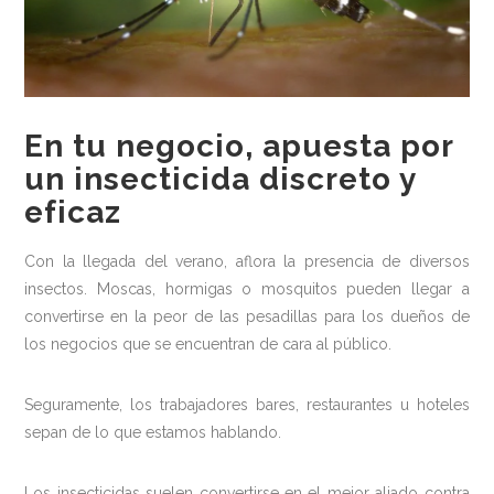
Medio ambiente
Recomendaciones
Centros Deportivos
En tu negocio, apuesta por
Centros sanitarios
un insecticida discreto y
Escuelas
eficaz
Industria Alimentaria
Con la llegada del verano, aflora la presencia de diversos
Oficinas
insectos. Moscas, hormigas o mosquitos pueden llegar a
convertirse en la peor de las pesadillas para los dueños de
Residencias
los negocios que se encuentran de cara al público.
Newsletter
Contacto
Seguramente, los trabajadores bares, restaurantes u hoteles
sepan de lo que estamos hablando.
Los insecticidas suelen convertirse en el mejor aliado contra