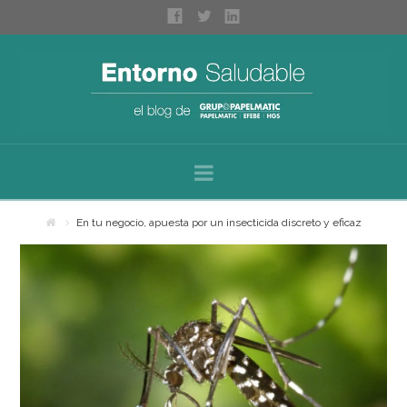
Navigation
Inicio
En tu negocio, apuesta por un insecticida discreto y eficaz
Sobre nosotros
Categorías
Espacios saludables
Bienestar personal
Higiene profesional