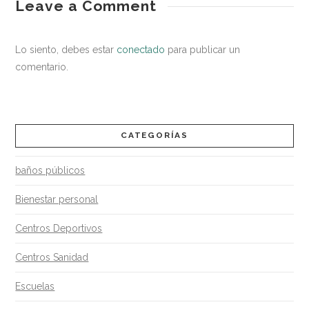
En
Leave a Comment
saludable
tu
negocio,
Lo siento, debes estar
conectado
para publicar un
apuesta
comentario.
por
un
insecticida
CATEGORÍAS
discreto
baños públicos
y
eficaz
Bienestar personal
06.30.2017
Centros Deportivos
Centros Sanidad
Escuelas