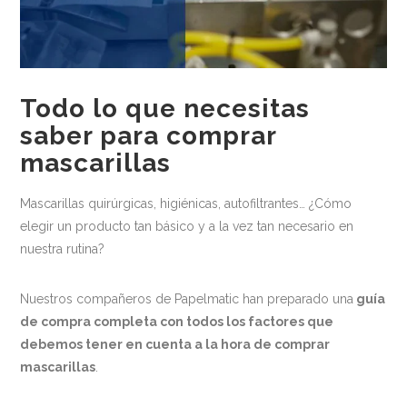
Medio ambiente
Recomendaciones
Centros Deportivos
Todo lo que necesitas
Centros sanitarios
saber para comprar
mascarillas
Escuelas
Industria Alimentaria
Mascarillas quirúrgicas, higiénicas, autofiltrantes… ¿Cómo
elegir un producto tan básico y a la vez tan necesario en
Oficinas
nuestra rutina?
Residencias
Newsletter
Nuestros compañeros de Papelmatic han preparado una
guía
de compra completa con todos los factores que
Contacto
debemos tener en cuenta a la hora de comprar
mascarillas
.