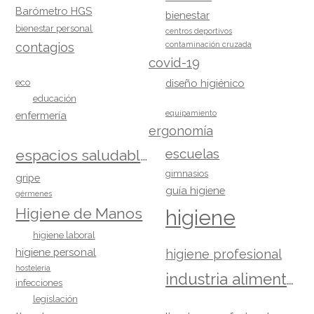
Barómetro HGS
bienestar
bienestar personal
centros deportivos
contagios
contaminación cruzada
covid-19
eco
diseño higiénico
educación
equipamiento
enfermería
ergonomía
escuelas
espacios saludables
gimnasios
gripe
guía higiene
gérmenes
Higiene de Manos
higiene
higiene laboral
higiene personal
higiene profesional
hostelería
industria alimentaria
infecciones
legislación