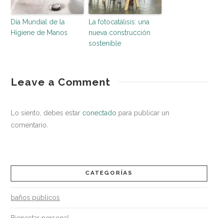
Día Mundial de la
La fotocatálisis: una
Higiene de Manos
nueva construcción
sostenible
entorno
Todo
Leave a Comment
saludable
lo
que
Lo siento, debes estar
conectado
para publicar un
necesitas
comentario.
saber
para
comprar
CATEGORÍAS
mascarillas
05.26.2021
baños públicos