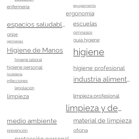
equipamiento
enfermería
ergonomía
escuelas
espacios saludables
gimnasios
gripe
guía higiene
gérmenes
Higiene de Manos
higiene
higiene laboral
higiene personal
higiene profesional
hostelería
industria alimentaria
infecciones
legislación
limpieza
limpieza profesional
limpieza y desinfección
material de limpieza
medio ambiente
oficina
prevención
protección personal