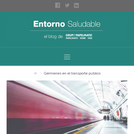
Navigation
Inicio
Gérmenes en el transporte público
Sobre nosotros
Categorías
Espacios saludables
Bienestar personal
Higiene profesional