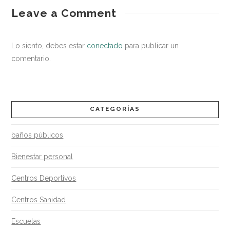
Gérmenes
Leave a Comment
saludable
en
el
Lo siento, debes estar
conectado
para publicar un
transporte
comentario.
público
06.17.2019
CATEGORÍAS
baños públicos
Bienestar personal
Centros Deportivos
Centros Sanidad
Escuelas