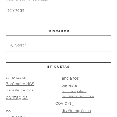
Tecnología
BUSCADOR
Search
ETIQUETAS
alimentación
ancianos
Barómetro HGS
bienestar
bienestar personal
centros deportivos
contagios
contaminación cruzada
covid-19
eco
diseño higiénico
educación