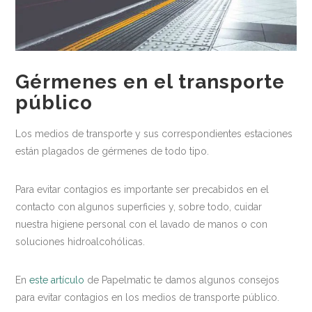
Medio ambiente
Recomendaciones
Centros Deportivos
Gérmenes en el transporte
Centros sanitarios
público
Escuelas
Los medios de transporte y sus correspondientes estaciones
Industria Alimentaria
están plagados de gérmenes de todo tipo.
Oficinas
Para evitar contagios es importante ser precabidos en el
Residencias
contacto con algunos superficies y, sobre todo, cuidar
nuestra higiene personal con el lavado de manos o con
Newsletter
soluciones hidroalcohólicas.
Contacto
En
este artículo
de Papelmatic te damos algunos consejos
para evitar contagios en los medios de transporte público.