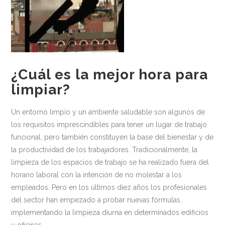
Medio ambiente
Recomendaciones
Centros Deportivos
Centros sanitarios
¿Cuál es la mejor hora para
limpiar?
Escuelas
Industria Alimentaria
Un entorno limpio y un ambiente saludable son algunos de
los requisitos imprescindibles para tener un lugar de trabajo
Oficinas
funcional, pero también constituyen la base del bienestar y de
Residencias
la productividad de los trabajadores. Tradicionalmente, la
limpieza de los espacios de trabajo se ha realizado fuera del
Newsletter
horario laboral con la intención de no molestar a los
Contacto
empleados. Pero en los últimos diez años los profesionales
del sector han empezado a probar nuevas fórmulas,
implementando la limpieza diurna en determinados edificios