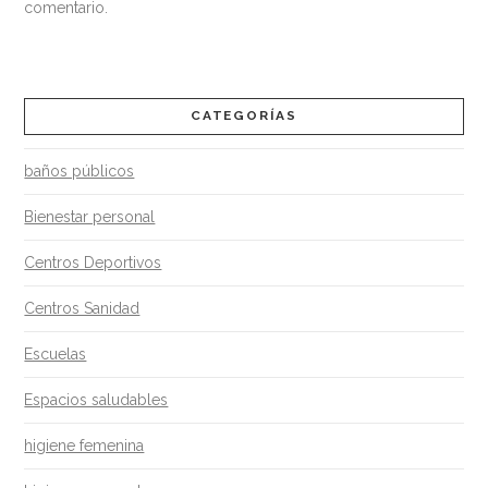
mejor
comentario.
hora
para
limpiar?
CATEGORÍAS
09.10.2013
baños públicos
Bienestar personal
Centros Deportivos
Centros Sanidad
Escuelas
Espacios saludables
higiene femenina