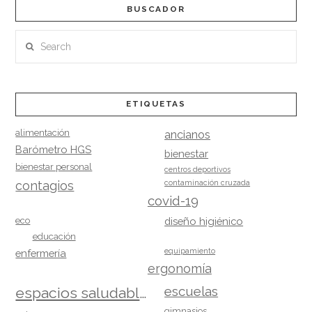
BUSCADOR
Search
ETIQUETAS
alimentación
ancianos
Barómetro HGS
bienestar
bienestar personal
centros deportivos
contagios
contaminación cruzada
covid-19
eco
diseño higiénico
educación
equipamiento
enfermería
ergonomía
escuelas
espacios saludables
gimnasios