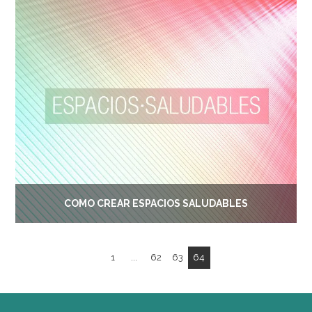
CÓMO CREAR ESPACIOS SALUDABLES
1
...
62
63
64