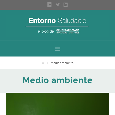
Navigation
Inicio
Medio ambiente
Sobre nosotros
Medio ambiente
Categorías
Espacios saludables
Bienestar personal
Higiene profesional