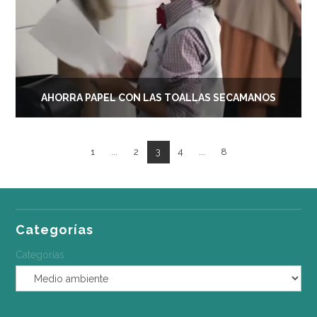
AHORRA PAPEL CON LAS TOALLAS SECAMANOS
1
...
2
3
4
...
8
Categorías
Categorías